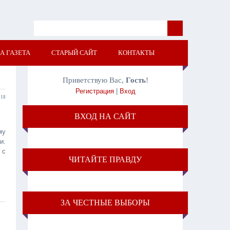
А ГАЗЕТА
СТАРЫЙ САЙТ
КОНТАКТЫ
Приветствую Вас
,
Гость
!
Регистрация
|
Вход
:18
ВХОД НА САЙТ
му
и.
 с
ЧИТАЙТЕ ПРАВДУ
ЗА ЧЕСТНЫЕ ВЫБОРЫ