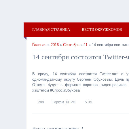
ГЛАВНАЯ СТРАНИЦА
ВЕСТИ ОКРУЖКОМОВ
Главная
»
2016
»
Сентябрь
»
11
» 14 сентября состоитс
14 сентября состоится Twitter-
В среду, 14 сентября состоится Twitter-чат с
одномандатному округу Сергеем Обуховым. Цель про
Ответы будут в формате коротких видео-роликов. 
хэштегом #СпросиОбухова
209
Горком_КПРФ
5.0
/
1
Всего комментариев
:
2