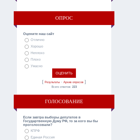
ОПРОС
Оцените наш сайт
Отлично
Хорошо
Неплохо
Плохо
Ужасно
[
·
]
Результаты
Архив опросов
Всего ответов:
223
ГОЛОСОВАНИЕ
Если завтра выборы депутатов в
Государтвенную Думу РФ, то за кого вы бы
проголосовали?
КПРФ
Единая Россия