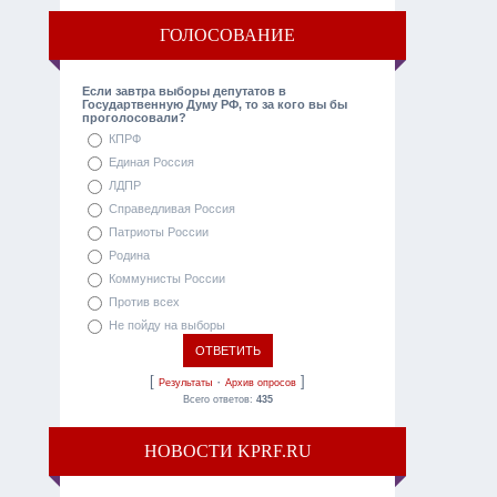
ГОЛОСОВАНИЕ
Если завтра выборы депутатов в
Государтвенную Думу РФ, то за кого вы бы
проголосовали?
КПРФ
Единая Россия
ЛДПР
Справедливая Россия
Патриоты России
Родина
Коммунисты России
Против всех
Не пойду на выборы
[
·
]
Результаты
Архив опросов
Всего ответов:
435
НОВОСТИ KPRF.RU