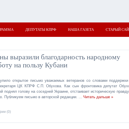
ГРАММА
ДЕПУТАТЫ КПРФ
НАША ГАЗЕТА
СТАРЫЙ САЙ
аны выразили благодарность народному
боту на пользу Кубани
упило открытое письмо уважаемых ветеранов со словами поддержки
секретаря ЦК КПРФ С.П. Обухова. Как сын фронтовика депутат Обух
й поднял голову на соседней Украине, отстаивает историческую правду
. Публикуем письмо в авторской редакции.
...
Читать дальше »
ии (0)