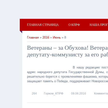
ГЛАВНАЯ СТРАНИЦА
О КПРФ
НАША ПРО
Главная
»
2016
»
Июнь
» 8
Ветераны – за Обухова! Ветер
депутату-коммунисту за его ра
В нашу редакцию пост
адрес народного депутата Государственной Думы, 
решительно борется с проявлениями фашизма, которы
защищает память о Победе, поддерживает Новороссию
264
Горком_КПРФ
08.06.2016
Комментар