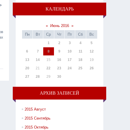
ь
КАЛЕНДАРЬ
«
Июнь 2016
»
ов
Пн
Вт
Ср
Чт
Пт
Сб
Вс
ах
1
2
3
4
5
6
7
8
9
10
11
12
13
14
15
16
17
18
19
20
21
22
23
24
25
26
27
28
29
30
АРХИВ ЗАПИСЕЙ
2015 Август
2015 Сентябрь
2015 Октябрь