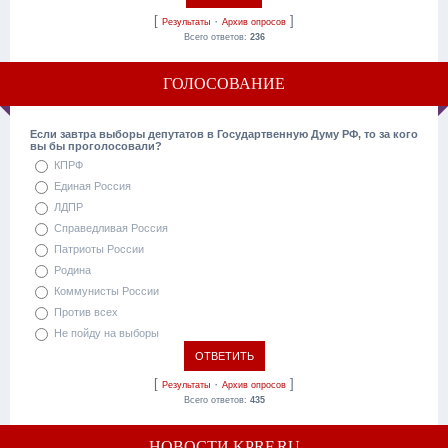
[
·
]
Результаты
Архив опросов
Всего ответов:
236
ГОЛОСОВАНИЕ
Если завтра выборы депутатов в Государтвенную Думу РФ, то за кого
вы бы проголосовали?
КПРФ
Единая Россия
ЛДПР
Справедливая Россия
Патриоты России
Родина
Коммунисты России
Против всех
Не пойду на выборы
[
·
]
Результаты
Архив опросов
Всего ответов:
435
НОВОСТИ KPRF.RU