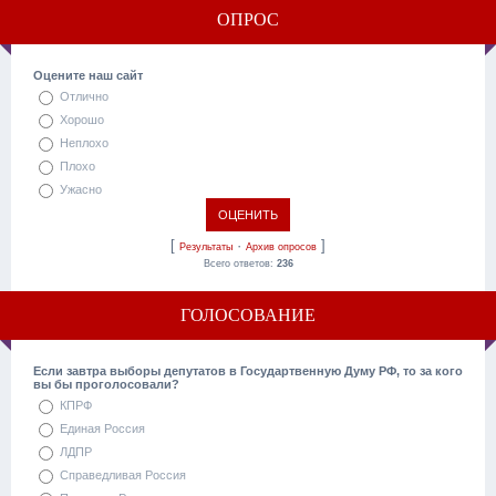
ОПРОС
Оцените наш сайт
Отлично
Хорошо
Неплохо
Плохо
Ужасно
[
·
]
Результаты
Архив опросов
Всего ответов:
236
ГОЛОСОВАНИЕ
Если завтра выборы депутатов в Государтвенную Думу РФ, то за кого
вы бы проголосовали?
КПРФ
Единая Россия
ЛДПР
Справедливая Россия