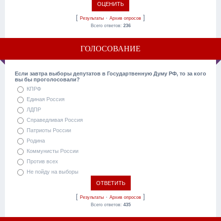
[
·
]
Результаты
Архив опросов
Всего ответов:
236
ГОЛОСОВАНИЕ
Если завтра выборы депутатов в Государтвенную Думу РФ, то за кого
вы бы проголосовали?
КПРФ
Единая Россия
ЛДПР
Справедливая Россия
Патриоты России
Родина
Коммунисты России
Против всех
Не пойду на выборы
[
·
]
Результаты
Архив опросов
Всего ответов:
435