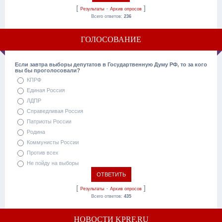
[
·
]
Результаты
Архив опросов
Всего ответов:
236
ГОЛОСОВАНИЕ
Если завтра выборы депутатов в Государтвенную Думу РФ, то за кого
вы бы проголосовали?
КПРФ
Единая Россия
ЛДПР
Справедливая Россия
Патриоты России
Родина
Коммунисты России
Против всех
Не пойду на выборы
[
·
]
Результаты
Архив опросов
Всего ответов:
435
НОВОСТИ KPRF.RU