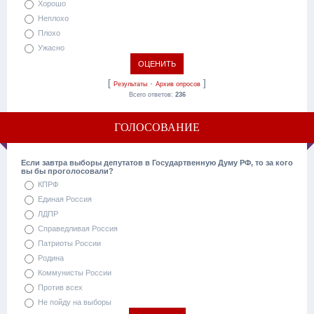
Хорошо
Неплохо
Плохо
Ужасно
[
·
]
Результаты
Архив опросов
Всего ответов:
236
ГОЛОСОВАНИЕ
Если завтра выборы депутатов в Государтвенную Думу РФ, то за кого
вы бы проголосовали?
КПРФ
Единая Россия
ЛДПР
Справедливая Россия
Патриоты России
Родина
Коммунисты России
Против всех
Не пойду на выборы