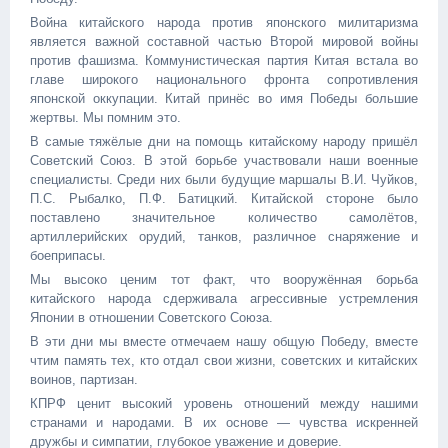
Война китайского народа против японского милитаризма
является важной составной частью Второй мировой войны
против фашизма. Коммунистическая партия Китая встала во
главе широкого национального фронта сопротивления
японской оккупации. Китай принёс во имя Победы большие
жертвы. Мы помним это.
В самые тяжёлые дни на помощь китайскому народу пришёл
Советский Союз. В этой борьбе участвовали наши военные
специалисты. Среди них были будущие маршалы В.И. Чуйков,
П.С. Рыбалко, П.Ф. Батицкий. Китайской стороне было
поставлено значительное количество самолётов,
артиллерийских орудий, танков, различное снаряжение и
боеприпасы.
Мы высоко ценим тот факт, что вооружённая борьба
китайского народа сдерживала агрессивные устремления
Японии в отношении Советского Союза.
В эти дни мы вместе отмечаем нашу общую Победу, вместе
чтим память тех, кто отдал свои жизни, советских и китайских
воинов, партизан.
КПРФ ценит высокий уровень отношений между нашими
странами и народами. В их основе — чувства искренней
дружбы и симпатии, глубокое уважение и доверие.