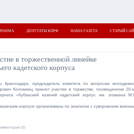
ГРАММА
ДЕПУТАТЫ КПРФ
НАША ГАЗЕТА
СТАРЫЙ САЙ
стие в торжественной линейке
его кадетского корпуса
мы Краснодара, председатель комитета по вопросам молодежн
орович Коломиец принял участие в торжестве, посвященном 20-
ерната «Кубанский казачий кадетский корпус им. атамана М.
 казачьем корпусе
организованы по аналогии с суворовским военн
омментарии (0)