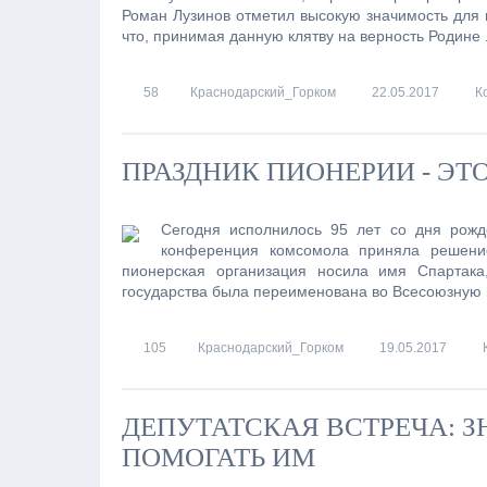
Роман Лузинов отметил высокую значимость для п
что, принимая данную клятву на верность Родине
58
Краснодарский_Горком
22.05.2017
К
ПРАЗДНИК ПИОНЕРИИ - ЭТ
Сегодня исполнилось 95 лет со дня рож
конференция комсомола приняла решение
пионерская организация носила имя Спартака
государства была переименована во Всесоюзную 
105
Краснодарский_Горком
19.05.2017
ДЕПУТАТСКАЯ ВСТРЕЧА: 
ПОМОГАТЬ ИМ