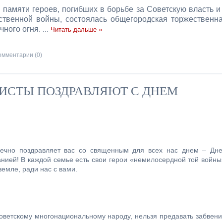
памяти героев, погибших в борьбе за Советскую власть и
ственной войны, состоялась общегородская торжественн
чного огня.
...
Читать дальше »
омментарии (0)
ИСТЫ ПОЗДРАВЛЯЮТ С ДНЕМ
дечно поздравляет вас со священным для всех нас днем – Дн
ией! В каждой семье есть свои герои «немилосердной той войны
емле, ради нас с вами.
оветскому многонациональному народу, нельзя предавать
забвен