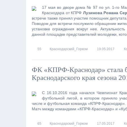
17 мая во дворе дома № 97 по ул. 1-го Ма
Краснодара от КПРФ
Лузинова Романа Сер
встрече также принял участие помощник депутата
Поводом для встречи послужило обращение жителе
установке ограждения вокруг нее. Актуальнос
данной площадке представителей молодежи, кот
55
Краснодарский_Горком
19.05.2017
К
ФК «КПРФ-Краснодар» стала 
Краснодарского края сезона 20
С 16.10.2016 года начался Чемпионат Кр
футбольной лигой, в котором приняло уча
числе и футбольная команда «КПРФ-Краснодар».
Матч между командами «КПРФ-Краснодар» и «Куб
65
Краснодарский_Горком
17.05.2017
К