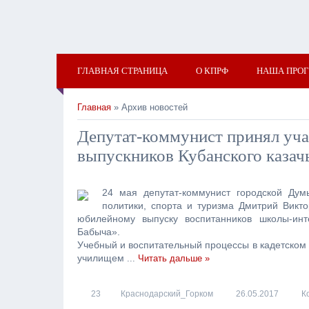
ГЛАВНАЯ СТРАНИЦА
О КПРФ
НАША ПРО
Главная
» Архив новостей
Депутат-коммунист принял уча
выпускников Кубанского казачь
24 мая депутат-коммунист городской Ду
политики, спорта и туризма Дмитрий Викт
юбилейному выпуску воспитанников школы-инт
Бабыча».
Учебный и воспитательный процессы в
кадетском
училищем
...
Читать дальше »
23
Краснодарский_Горком
26.05.2017
К