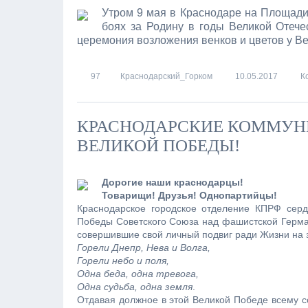
Утром 9 мая в Краснодаре на Площади 
боях за Родину в годы Великой Отече
церемония возложения венков и цветов у Ве
97
Краснодарский_Горком
10.05.2017
К
КРАСНОДАРСКИЕ КОММУН
ВЕЛИКОЙ ПОБЕДЫ!
Дорогие наши краснодарцы!
Товарищи! Друзья! Однопартийцы!
Краснодарское городское отделение КПРФ сер
Победы Советского Союза над фашистской Герман
совершившие свой личный подвиг ради Жизни на з
Горели Днепр, Нева и Волга,
Горели небо и поля,
Одна беда, одна тревога,
Одна судьба, одна земля
.
Отдавая должное в этой Великой Победе всему с