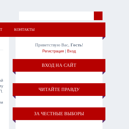
Т
КОНТАКТЫ
Приветствую Вас
,
Гость
!
Регистрация
|
Вход
ВХОД НА САЙТ
ой
му
ЧИТАЙТЕ ПРАВДУ
П.
ым
ЗА ЧЕСТНЫЕ ВЫБОРЫ