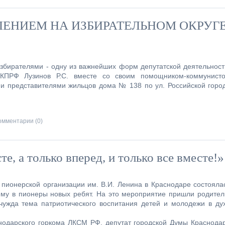
ЛЕНИЕМ НА ИЗБИРАТЕЛЬНОМ ОКРУГ
избирателями - одну из важнейших форм депутатской деятельност
 КПРФ Лузинов Р.С. вместе со своим помощником-коммунист
ми представителями жильцов дома № 138 по ул. Российской горо
омментарии (0)
те, а только вперед, и только все вместе!»
пионерской организации им. В.И. Ленина в Краснодаре состояла
ему в пионеры новых ребят. На это мероприятие пришли родител
чужда тема патриотического воспитания детей и молодежи в ду
снодарского горкома ЛКСМ РФ, депутат городской Думы Краснода