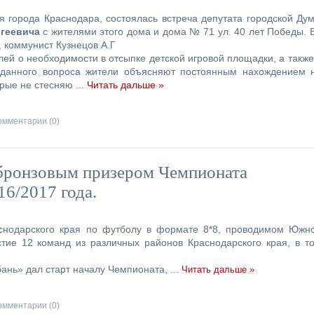
я города Краснодара, состоялась встреча депутата городской Ду
геевича
с жителями этого дома и дома № 71 ул. 40 лет Победы. 
, коммунист Кузнецов А.Г
й о необходимости в отсыпке детской игровой площадки, а также
ть данного вопроса жители объясняют постоянным нахождением 
орые не стесняю
...
Читать дальше »
омментарии (0)
бронзовым призером Чемпионата
16/2017 года.
аснодарского края по футболу в формате 8*8, проводимом Южн
стие 12 команд из различных районов Краснодарского края, в т
ань» дал старт началу Чемпионата,
...
Читать дальше »
омментарии (0)