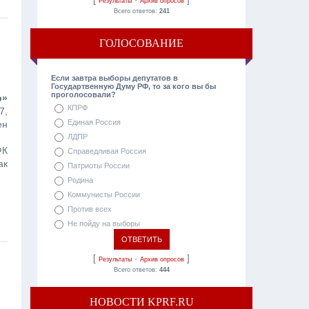
Результаты
Архив опросов
Всего ответов:
241
ГОЛОСОВАНИЕ
Если завтра выборы депутатов в
Государтвенную Думу РФ, то за кого вы бы
проголосовали?
р»
КПРФ
7,
Единая Россия
ен
ЛДПР
ФК
Справедливая Россия
ак
Патриоты России
Родина
Коммунисты России
Против всех
Не пойду на выборы
[
·
]
Результаты
Архив опросов
Всего ответов:
444
НОВОСТИ KPRF.RU