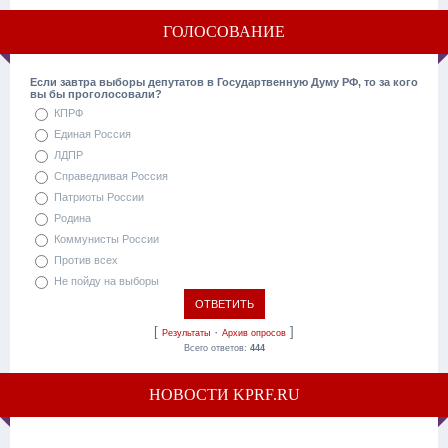
ГОЛОСОВАНИЕ
Если завтра выборы депутатов в Государтвенную Думу РФ, то за кого
вы бы проголосовали?
КПРФ
Единая Россия
ЛДПР
Справедливая Россия
Патриоты России
Родина
Коммунисты России
Против всех
Не пойду на выборы
[
·
]
Результаты
Архив опросов
Всего ответов:
444
НОВОСТИ KPRF.RU