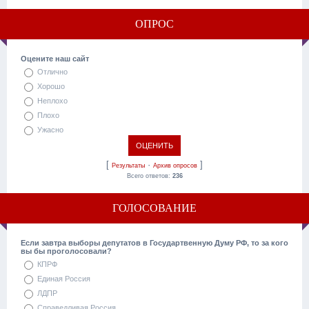
ОПРОС
Оцените наш сайт
Отлично
Хорошо
Неплохо
Плохо
Ужасно
[
·
]
Результаты
Архив опросов
Всего ответов:
236
ГОЛОСОВАНИЕ
Если завтра выборы депутатов в Государтвенную Думу РФ, то за кого
вы бы проголосовали?
КПРФ
Единая Россия
ЛДПР
Справедливая Россия