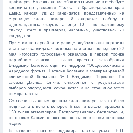
праймериз. На совпадение обратил внимание в фейсбуке
координатор движения "Голос" в Краснодарском крае
Давид Канкия. Из 23 кандидатов, представленных на
страницах этого номера, 8 одержали победу в
одномандатных округах, а еще 10 – по партийному
списку. Всего в праймериз, напомним, участвовали 79
кандидатов.
При этом на первой же странице опубликованы портреты
и статьи о кандидатах, которые по итогам прошедшего 22
мая итогового голосования оказались в первой тройке
партийного списка – глава краевого заксобрания
Владимир Бекетов, один из лидеров "Общероссийского
народного фронта" Наталья Костенко и главврач краевой
клинической больницы №1 Владимир Порханов. По
словам Давида Канкии, синхронная с результатами
выборов очередность сохраняется и на страницах всего
номера газеты.
Согласно выходным данным этого номера, газета была
подписана в печать вечером 6 мая и вышла тиражом в
150 тысяч экземпляров. Распространялась бесплатно, и,
по словам Канкии, он как раз нашел ее в своем почтовом
ящике.
В качестве главного редактора газеты указан Н.П.