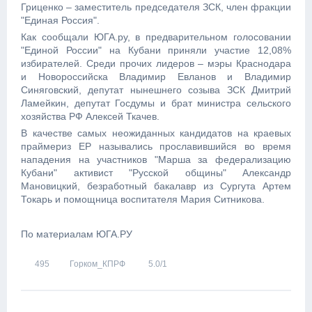
Гриценко – заместитель председателя ЗСК, член фракции
"Единая Россия".
Как сообщали ЮГА.ру, в предварительном голосовании
"Единой России" на Кубани приняли участие 12,08%
избирателей. Среди прочих лидеров – мэры Краснодара
и Новороссийска Владимир Евланов и Владимир
Синяговский, депутат нынешнего созыва ЗСК Дмитрий
Ламейкин, депутат Госдумы и брат министра сельского
хозяйства РФ Алексей Ткачев.
В качестве самых неожиданных кандидатов на краевых
праймериз ЕР назывались прославившийся во время
нападения на участников "Марша за федерализацию
Кубани" активист "Русской общины" Александр
Мановицкий, безработный бакалавр из Сургута Артем
Токарь и помощница воспитателя Мария Ситникова.
По материалам ЮГА.РУ
495
Горком_КПРФ
5.0
/
1