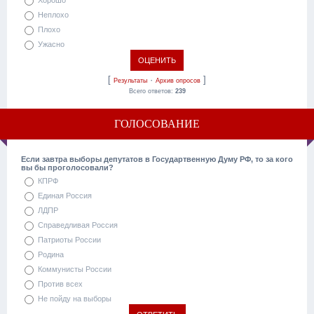
Хорошо
Неплохо
Плохо
Ужасно
[
·
]
Результаты
Архив опросов
Всего ответов:
239
ГОЛОСОВАНИЕ
Если завтра выборы депутатов в Государтвенную Думу РФ, то за кого
вы бы проголосовали?
КПРФ
Единая Россия
ЛДПР
Справедливая Россия
Патриоты России
Родина
Коммунисты России
Против всех
Не пойду на выборы