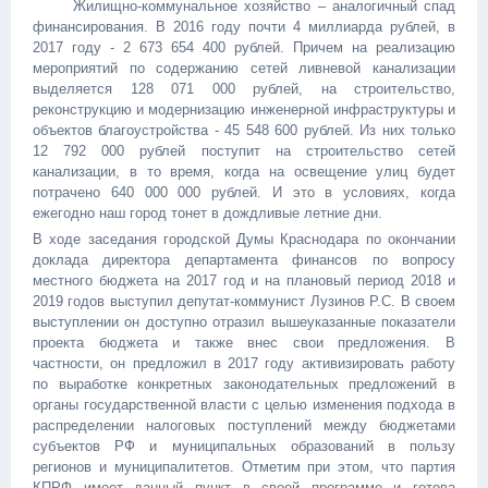
Жилищно-коммунальное хозяйство – аналогичный спад
финансирования. В 2016 году почти 4 миллиарда рублей, в
2017 году - 2 673 654 400 рублей. Причем на реализацию
мероприятий по содержанию сетей ливневой канализации
выделяется 128 071 000 рублей, на строительство,
реконструкцию и модернизацию инженерной инфраструктуры и
объектов благоустройства - 45 548 600 рублей. Из них только
12 792 000 рублей поступит на строительство сетей
канализации, в то время, когда на освещение улиц будет
потрачено 640 000 000 рублей. И это в условиях, когда
ежегодно наш город тонет в дождливые летние дни.
В ходе заседания городской Думы Краснодара по окончании
доклада директора департамента финансов по вопросу
местного бюджета на 2017 год и на плановый период 2018 и
2019 годов выступил депутат-коммунист Лузинов Р.С. В своем
выступлении он доступно отразил вышеуказанные показатели
проекта бюджета и также внес свои предложения. В
частности, он предложил в 2017 году активизировать работу
по выработке конкретных законодательных предложений в
органы государственной власти с целью изменения подхода в
распределении налоговых поступлений между бюджетами
субъектов РФ и муниципальных образований в пользу
регионов и муниципалитетов. Отметим при этом, что партия
КПРФ имеет данный пункт в своей программе и готова