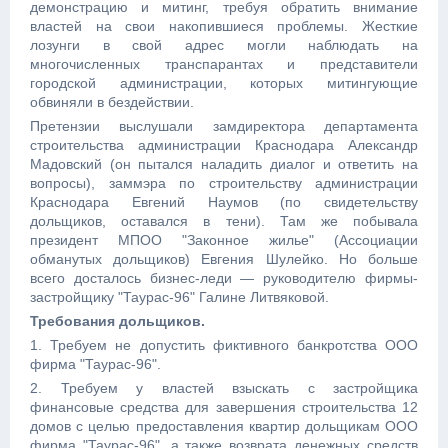
демонстрацию и митинг, требуя обратить внимание
властей на свои накопившиеся проблемы. Жесткие
лозунги в свой адрес могли наблюдать на
многочисленных транспарантах и представители
городской администрации, которых митингующие
обвиняли в бездействии.
Претензии выслушали замдиректора департамента
строительства администрации Краснодара Александр
Мадовский (он пытался наладить диалог и ответить на
вопросы), заммэра по строительству администрации
Краснодара Евгений Наумов (по свидетельству
дольщиков, оставался в тени). Там же побывала
президент МПОО "Законное жилье" (Ассоциации
обманутых дольщиков) Евгения Шулейко. Но больше
всего досталось бизнес-леди — руководителю фирмы-
застройщику "Таурас-96" Галине Литвяковой.
Требования дольщиков.
1. Требуем не допустить фиктивного банкротства ООО
фирма "Таурас-96".
2. Требуем у властей взыскать с застройщика
финансовые средства для завершения строительства 12
домов с целью предоставления квартир дольщикам ООО
фирма "Таурас-96", а также возврата денежных средств