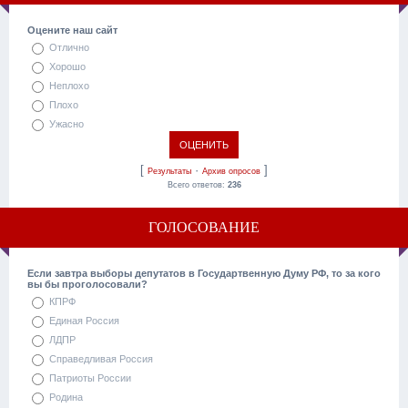
Оцените наш сайт
Отлично
Хорошо
Неплохо
Плохо
Ужасно
[
·
]
Результаты
Архив опросов
Всего ответов:
236
ГОЛОСОВАНИЕ
Если завтра выборы депутатов в Государтвенную Думу РФ, то за кого
вы бы проголосовали?
КПРФ
Единая Россия
ЛДПР
Справедливая Россия
Патриоты России
Родина