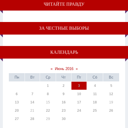
ЧИТАЙТЕ ПРАВДУ
ЗА ЧЕСТНЫЕ ВЫБОРЫ
КАЛЕНДАРЬ
«
Июнь 2016
»
Пн
Вт
Ср
Чт
Пт
Сб
Вс
1
2
3
4
5
6
7
8
9
10
11
12
13
14
15
16
17
18
19
20
21
22
23
24
25
26
27
28
29
30