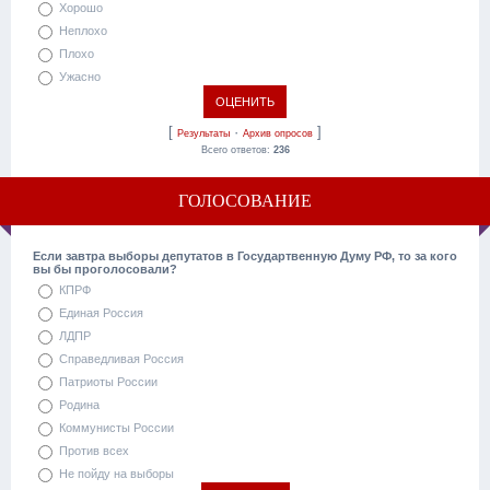
Хорошо
Неплохо
Плохо
Ужасно
[
·
]
Результаты
Архив опросов
Всего ответов:
236
ГОЛОСОВАНИЕ
Если завтра выборы депутатов в Государтвенную Думу РФ, то за кого
вы бы проголосовали?
КПРФ
Единая Россия
ЛДПР
Справедливая Россия
Патриоты России
Родина
Коммунисты России
Против всех
Не пойду на выборы