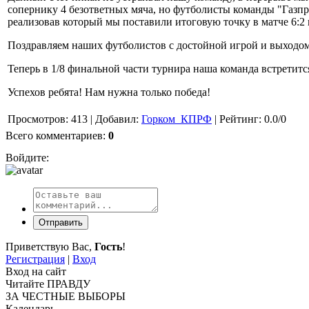
сопернику 4 безответных мяча, но футболисты команды "Газпро
реализовав который мы поставили итоговую точку в матче 6:
Поздравляем наших футболистов с достойной игрой и выходом в
Теперь в 1/8 финальной части турнира наша команда встретитс
Успехов ребята! Нам нужна только победа!
Просмотров
:
413
|
Добавил
:
Горком_КПРФ
|
Рейтинг
:
0.0
/
0
Всего комментариев
:
0
Войдите:
Отправить
Приветствую Вас
,
Гость
!
Регистрация
|
Вход
Вход на сайт
Читайте ПРАВДУ
ЗА ЧЕСТНЫЕ ВЫБОРЫ
Календарь