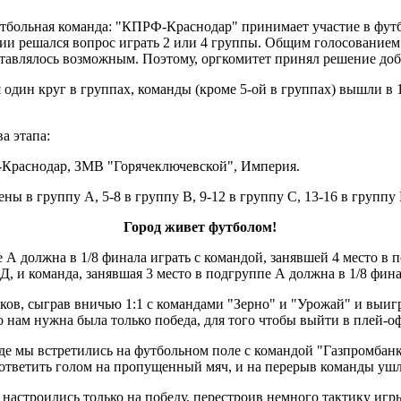
футбольная команда: "КПРФ-Краснодар" принимает участие в ф
и решался вопрос играть 2 или 4 группы. Общим голосованием 
дставлялось возможным. Поэтому, оргкомитет принял решение до
я один круг в группах, команды (кроме 5-ой в группах) вышли в
а этапа:
Краснодар, ЗМВ "Горячеключевской", Империя.
ы в группу А, 5-8 в группу В, 9-12 в группу С, 13-16 в группу 
Город живет футболом!
е А должна в 1/8 финала играть с командой, занявшей 4 место в 
 Д, и команда, занявшая 3 место в подгруппе А должна в 1/8 фин
ков, сыграв вничью 1:1 с командами "Зерно" и "Урожай" и выигр
 нам нужна была только победа, для того чтобы выйти в плей-оф 
 где мы встретились на футбольном поле с командой "Газпромбан
 ответить голом на пропущенный мяч, и на перерыв команды ушли
настроились только на победу, перестроив немного тактику игры.