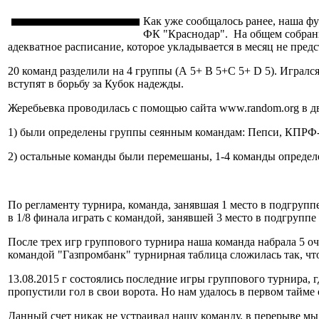
Как уже сообщалось ранее, наша 
ФК "Краснодар". На общем собрани
адекватное расписание, которое укладывается в месяц не пре
20 команд разделили на 4 группы (А 5+ В 5+С 5+ D 5). Игралс
вступят в борьбу за Кубок надежды.
Жеребьевка проводилась с помощью сайта www.random.org в дв
1) были определены группы сеянным командам: Пепси, КПРФ-
2) остальные команды были перемешаны, 1-4 команды определен
По регламенту турнира, команда, занявшая 1 место в подгрупп
в 1/8 финала играть с командой, занявшей 3 место в подгруппе
После трех игр группового турнира наша команда набрала 5 оч
командой "Газпромбанк" турнирная таблица сложилась так, что
13.08.2015 г состоялись последние игры группового турнира,
пропустили гол в свои ворота. Но нам удалось в первом тайме
Данный счет никак не устраивал нашу команду, в перерыве мы 