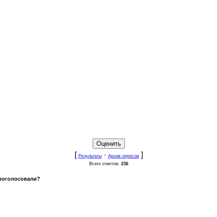
[
·
]
Результаты
Архив опросов
Всего ответов:
236
проголосовали?