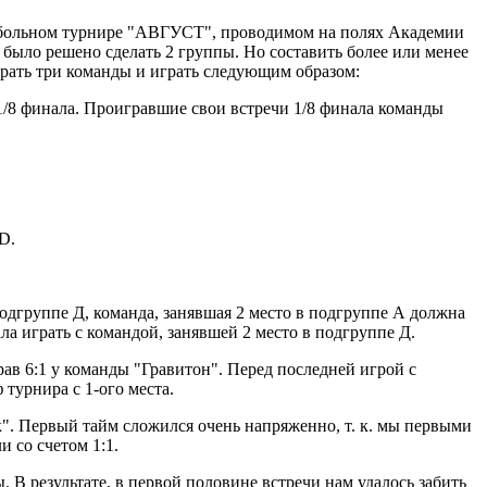
утбольном турнире "АВГУСТ", проводимом на полях Академии
было решено сделать 2 группы. Но составить более или менее
брать три команды и играть следующим образом:
 1/8 финала. Проигравшие свои встречи 1/8 финала команды
D.
подгруппе Д, команда, занявшая 2 место в подгруппе А должна
ала играть с командой, занявшей 2 место в подгруппе Д.
ав 6:1 у команды "Гравитон". Перед последней игрой с
турнира с 1-ого места.
к". Первый тайм сложился очень напряженно, т. к. мы первыми
 со счетом 1:1.
 В результате, в первой половине встречи нам удалось забить