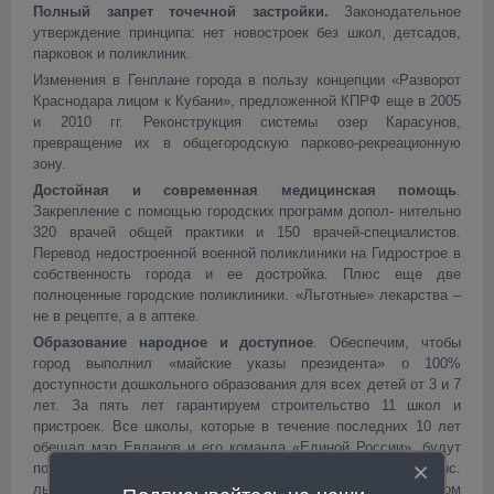
Полный запрет точечной застройки.
Законодательное
утверждение принципа: нет новостроек без школ, детсадов,
парковок и поликлиник.
Изменения в Генплане города в пользу концепции «Разворот
Краснодара лицом к Кубани», предложенной КПРФ еще в 2005
и 2010 гг. Реконструкция системы озер Карасунов,
превращение их в общегородскую парково-рекреационную
зону.
Достойная и современная медицинская помощь
.
Закрепление с помощью городских программ допол- нительно
320 врачей общей практики и 150 врачей-специалистов.
Перевод недостроенной военной поликлиники на Гидрострое в
собственность города и ее достройка. Плюс еще две
полноценные городские поликлиники. «Льготные» лекарства –
не в рецепте, а в аптеке.
Образование народное и доступное
. Обеспечим, чтобы
город выполнил «майские указы президента» о 100%
доступности дошкольного образования для всех детей от 3 и 7
лет. За пять лет гарантируем строительство 11 школ и
пристроек. Все школы, которые в течение последних 10 лет
обещал мэр Евланов и его команда «Единой России», будут
построены. Дети получат дополнительно более 5 тыс.
льготных путёвок в детские оздоровительные лагеря, в том