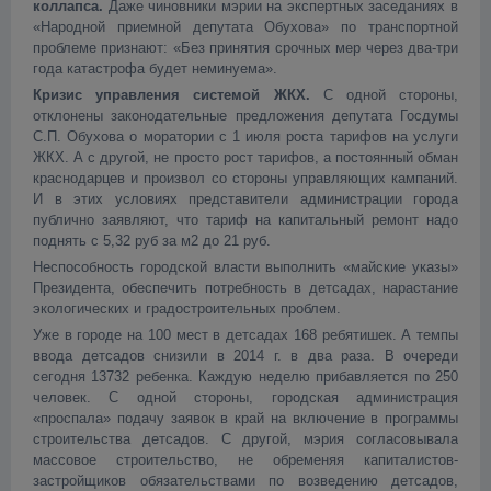
коллапса.
Даже чиновники мэрии на экспертных заседаниях в
«Народной приемной депутата Обухова» по транспортной
проблеме признают: «Без принятия срочных мер через два-три
года катастрофа будет неминуема».
Кризис управления системой ЖКХ.
С одной стороны,
отклонены законодательные предложения депутата Госдумы
С.П. Обухова о моратории с 1 июля роста тарифов на услуги
ЖКХ. А с другой, не просто рост тарифов, а постоянный обман
краснодарцев и произвол со стороны управляющих кампаний.
И в этих условиях представители администрации города
публично заявляют, что тариф на капитальный ремонт надо
поднять с 5,32 руб за м2 до 21 руб.
Неспособность городской власти выполнить «майские указы»
Президента, обеспечить потребность в детсадах, нарастание
экологических и градостроительных проблем.
Уже в городе на 100 мест в детсадах 168 ребятишек. А темпы
ввода детсадов снизили в 2014 г. в два раза. В очереди
сегодня 13732 ребенка. Каждую неделю прибавляется по 250
человек. С одной стороны, городская администрация
«проспала» подачу заявок в край на включение в программы
строительства детсадов. С другой, мэрия согласовывала
массовое строительство, не обременяя капиталистов-
застройщиков обязательствами по возведению детсадов,