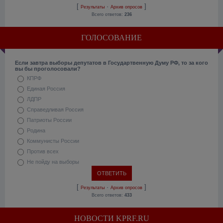
[
·
]
Результаты
Архив опросов
Всего ответов:
236
ГОЛОСОВАНИЕ
Если завтра выборы депутатов в Государтвенную Думу РФ, то за кого
вы бы проголосовали?
КПРФ
Единая Россия
ЛДПР
Справедливая Россия
Патриоты России
Родина
Коммунисты России
Против всех
Не пойду на выборы
[
·
]
Результаты
Архив опросов
Всего ответов:
433
НОВОСТИ KPRF.RU