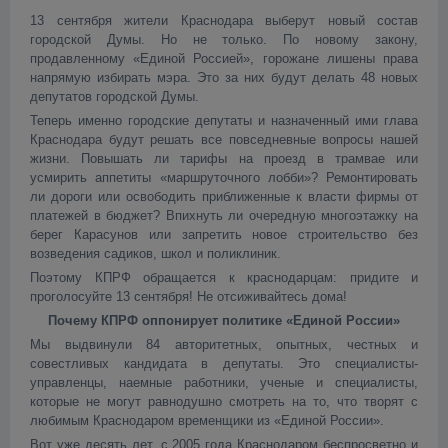
13 сентября жители Краснодара выберут новый состав
городской Думы. Но не только. По новому закону,
продавленному «Единой Россией», горожане лишены права
напрямую избирать мэра. Это за них будут делать 48 новых
депутатов городской Думы.
Теперь именно городские депутаты и назначенный ими глава
Краснодара будут решать все повседневные вопросы нашей
жизни. Повышать ли тарифы на проезд в трамвае или
усмирить аппетиты «маршруточного лобби»? Ремонтировать
ли дороги или освободить приближенные к власти фирмы от
платежей в бюджет? Впихнуть ли очередную многоэтажку на
берег Карасунов или запретить новое строительство без
возведения садиков, школ и поликлиник.
Поэтому КПРФ обращается к краснодарцам: придите и
проголосуйте 13 сентября! Не отсиживайтесь дома!
Почему КПРФ оппонирует политике «Единой России»
Мы выдвинули 84 авторитетных, опытных, честных и
совестливых кандидата в депутаты. Это специалисты-
управленцы, наемные работники, ученые и специалисты,
которые не могут равнодушно смотреть на то, что творят с
любимым Краснодаром временщики из «Единой России».
Вот уже десять лет, с 2005 года Краснодаром беспросветно и