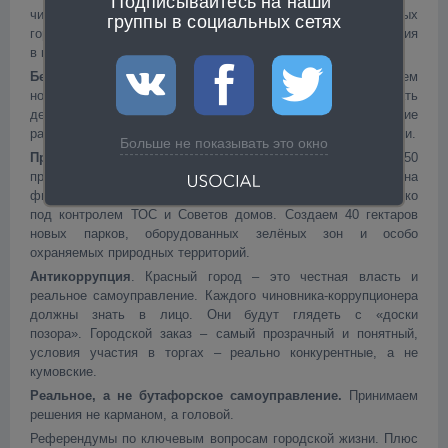
Подписывайтесь на наши 
числе принадлежащие городу. Осуществим 100 новых
группы в социальных сетях
городских проектов поддержки дополнительного образования
в кружках и секциях.
Безопасность
. К «22.00 – детям пора домой» добавляем
новый городской стандарт: «Краснодарцы не боятся отпускать
детей на улицу одних». Дополнительное патрулирование
районов и мест с повышенным уровнем уличной преступности.
Больше не показывать это окно
Прекрасный город – зеленый город!
Меняем подход: 50
процентов средств по статье «благоустройство» – на
финансирование местных инициатив жителей, работы только
под контролем ТОС и Советов домов. Создаем 40 гектаров
новых парков, оборудованных зелёных зон и особо
охраняемых природных территорий.
Антикоррупция
. Красный город – это честная власть и
реальное самоуправление. Каждого чиновника-коррупционера
должны знать в лицо. Они будут глядеть с «доски
позора». Городской заказ – самый прозрачный и понятный,
условия участия в торгах – реально конкурентные, а не
кумовские.
Реальное, а не бутафорское самоуправление.
Принимаем
решения не карманом, а головой.
Референдумы по ключевым вопросам городской жизни. Плюс