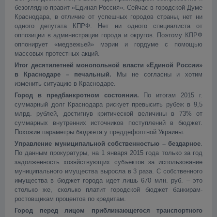
безоглядно правит «Единая Россия». Сейчас в городской Думе
Краснодара, в отличие от успешных городов страны, нет ни
одного депутата КПРФ. Нет ни одного специалиста от
оппозиции в администрации города и округов. Поэтому КПРФ
оппонирует «медвежьей» мэрии и гордуме с помощью
массовых протестных акций.
Итог десятилетней монопольной власти «Единой России»
в Краснодаре – печальный.
Мы не согласны и хотим
изменить ситуацию в Краснодаре.
Город в предбанкротном состоянии.
По итогам 2015 г.
суммарный долг Краснодара рискует превысить рубеж в 9,5
млрд. рублей, достигнув критической величины в 73% от
суммарных внутренних источников поступлений в бюджет.
Похожие параметры бюджета у преддефолтной Украины.
Управление муниципальной собственностью – бездарное
.
По данным прокуратуры, на 1 января 2015 года только за год
задолженность хозяйствующих субъектов за использование
муниципального имущества выросла в 3 раза. С собственного
имущества в бюджет города идет лишь 670 млн. руб. – это
столько же, сколько платит городской бюджет банкирам-
ростовщикам процентов по кредитам.
Город перед лицом приближающегося транспортного