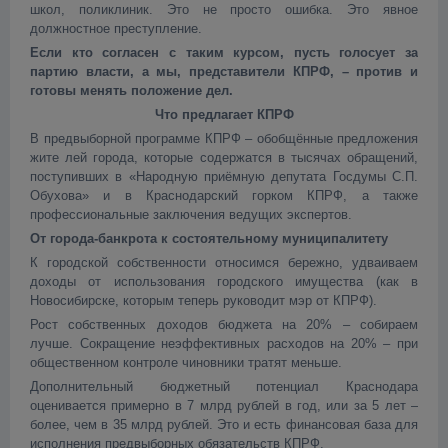
школ, поликлиник. Это не просто ошибка. Это явное
должностное преступление.
Если кто согласен с таким курсом, пусть голосует за
партию власти, а мы, представители КПРФ, – против и
готовы менять положение дел.
Что предлагает КПРФ
В предвыборной программе КПРФ – обобщённые предложения
жите лей города, которые содержатся в тысячах обращений,
поступивших в «Народную приёмную депутата Госдумы С.П.
Обухова» и в Краснодарский горком КПРФ, а также
профессиональные заключения ведущих экспертов.
От города-банкрота к состоятельному муниципалитету
К городской собственности относимся бережно, удваиваем
доходы от использования городского имущества (как в
Новосибирске, которым теперь руководит мэр от КПРФ).
Рост собственных доходов бюджета на 20% – собираем
лучше. Сокращение неэффективных расходов на 20% – при
общественном контроле чиновники тратят меньше.
Дополнительный бюджетный потенциал Краснодара
оценивается примерно в 7 млрд рублей в год, или за 5 лет –
более, чем в 35 млрд рублей. Это и есть финансовая база для
исполнения предвыборных обязательств КПРФ.