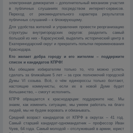
электронная демократия – дополнительный механизм участия
в публичных слушаниях посредством интернет-сервисов.
Переход от рекомендательного характера результатов
публичных слушаний – к блокирующему.
Для удобства жителей и управления провести реорганизацию
структуры внутригородских округов: разделить самый
большой из них - Карасунский, выделить исторический центр в
Екатеринодарский округ и прекратить попытки переименования
Краснодара.
Кто желает добра городу и его жителям – поддержите
список и кандидатов КПРФ!
Мы обещаем избирателям только то, что можно успеть
сделать за ближайшие 5 лет – за срок полномочий городской
Думы VI созыва. Всё, о чём единороссы только болтают,
настоящие коммунисты, если их в новой Думе будет
большинство, – смогут исполнить.
КПРФ обращается к краснодарцам: поддержите нас. Мы
знаем, как изменить ситуацию, мы умеем работать на благо
людей, мы не будем воровать и обманывать.
Средний возраст кандидатов от КПРФ в округах – 41 год.
Самый старший кандидат-одномандатник – профессор Иван
Чуев, 64 года. Самый молодой – отслуживший в армии, юрист