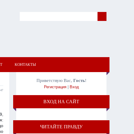
Т
КОНТАКТЫ
Приветствую Вас
,
Гость
!
Регистрация
|
Вход
:47
ВХОД НА САЙТ
9,
я:
до
ЧИТАЙТЕ ПРАВДУ
ко