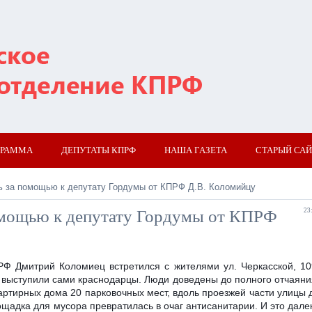
ГРАММА
ДЕПУТАТЫ КПРФ
НАША ГАЗЕТА
СТАРЫЙ САЙ
ь за помощью к депутату Гордумы от КПРФ Д.В. Коломийцу
омощью к депутату Гордумы от КПРФ
23
РФ Дмитрий Коломиец встретился с жителями ул. Черкасской, 10
 выступили сами краснодарцы. Люди доведены до полного отчаяни
вартирных дома 20 парковочных мест, вдоль проезжей части улицы 
ощадка для мусора превратилась в очаг антисанитарии. И это дале