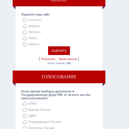
Оцените наш сайт
Отлично
Хорошо
Неплохо
Плохо
Ужасно
[
·
]
Результаты
Архив опросов
Всего ответов:
242
ГОЛОСОВАНИЕ
Если завтра выборы депутатов в
Государтвенную Думу РФ, то за кого вы бы
проголосовали?
КПРФ
Единая Россия
ЛДПР
Справедливая Россия
Патриоты России