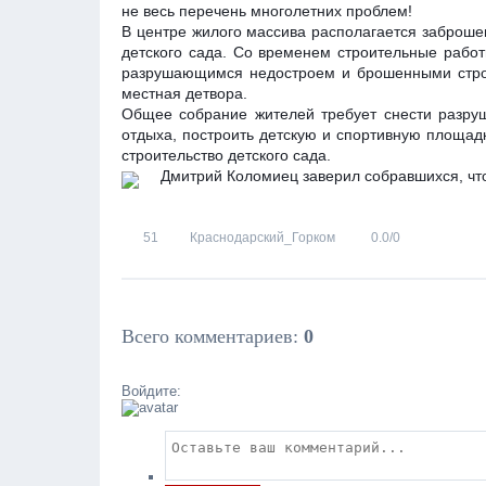
не весь перечень многолетних проблем!
В центре жилого массива располагается заброше
детского сада. Со временем строительные работы
разрушающимся недостроем и брошенными строй
местная детвора.
Общее собрание жителей требует снести разруш
отдыха, построить детскую и спортивную площадк
строительство детского сада.
Дмитрий Коломиец заверил собравшихся, что
51
Краснодарский_Горком
0.0
/
0
Всего комментариев
:
0
Войдите: