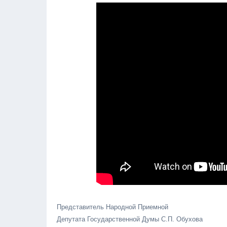
Представитель Народной Приемной
Депутата Государственной Думы С.П. Обухова