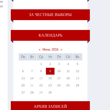
ла
ой
ЗА ЧЕСТНЫЕ ВЫБОРЫ
КАЛЕНДАРЬ
«
Июнь 2016
»
Пн
Вт
Ср
Чт
Пт
Сб
Вс
1
2
3
4
5
6
7
8
9
10
11
12
13
14
15
16
17
18
19
20
21
22
23
24
25
26
27
28
29
30
АРХИВ ЗАПИСЕЙ