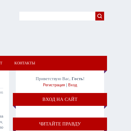
Т
КОНТАКТЫ
Приветствую Вас
,
Гость
!
Регистрация
|
Вход
:05
ВХОД НА САЙТ
ва
ч,
ЧИТАЙТЕ ПРАВДУ
го