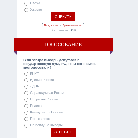
Плохо
Ужасно
[
·
]
Результаты
Архив опросов
Всего ответов:
236
ГОЛОСОВАНИЕ
Если завтра выборы депутатов в
Государтвенную Думу РФ, то за кого вы бы
проголосовали?
КПРФ
Единая Россия
ЛДПР
Справедливая Россия
Патриоты России
Родина
Коммунисты России
Против всех
Не пойду на выборы