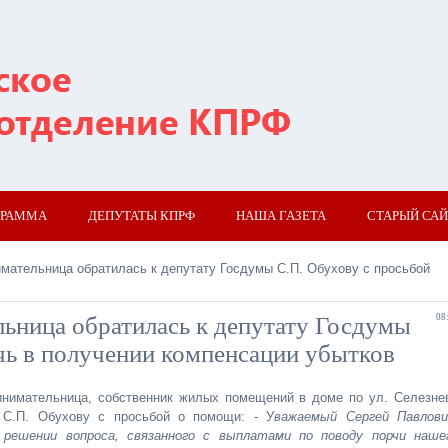
ГРАММА
ДЕПУТАТЫ КПРФ
НАША ГАЗЕТА
СТАРЫЙ САЙ
мательница обратилась к депутату Госдумы С.П. Обухову с просьбой
ьница обратилась к депутату Госдумы
08
чь в получении компенсации убытков
инимательница, собственник жилых помещений в доме по ул. Селезне
 С.П. Обухову с просьбой о помощи: - У
важаемый Сергей Павлови
решении вопроса, связанного с выплатами по поводу порчи наше