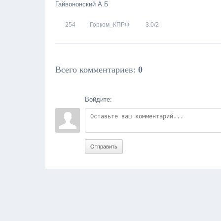
Гайвононский А.Б
254
Горком_КПРФ
3.0
/
2
Всего комментариев
:
0
Войдите:
Отправить