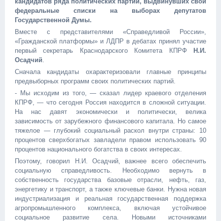
кандидатов ряда политических партий, выдвинувших свои
федеральные списки на выборах депутатов
Государственной Думы.
Вместе с представителями «Справедливой России»,
«Гражданской платформы» и ЛДПР в дебатах принял участие
первый секретарь Краснодарского Комитета КПРФ
Н.И.
Осадчий
.
Сначала кандидаты охарактеризовали главные принципы
предвыборных программ своих политических партий.
- Мы исходим из того, — сказал лидер краевого отделения
КПРФ, — что сегодня Россия находится в сложной ситуации.
На нас давят экономически и политически, велика
зависимость от зарубежного финансового капитала. Но самое
тяжелое — глубокий социальный раскол внутри страны: 10
процентов сверхбогатых завладели правом использовать 90
процентов национального богатства в своих интересах.
Поэтому, говорил Н.И. Осадчий, важнее всего обеспечить
социальную справедливость. Необходимо вернуть в
собственность государства базовые отрасли, нефть, газ,
энергетику и транспорт, а также ключевые банки. Нужна новая
индустриализация и реальная государственная поддержка
агропромышленного комплекса, включая устойчивое
социальное развитие села. Новыми источниками