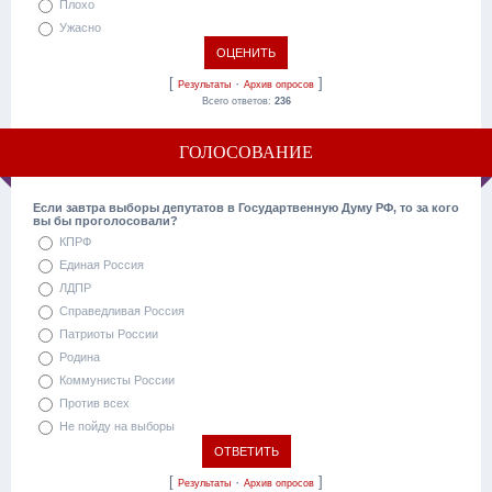
Плохо
Ужасно
[
·
]
Результаты
Архив опросов
Всего ответов:
236
ГОЛОСОВАНИЕ
Если завтра выборы депутатов в Государтвенную Думу РФ, то за кого
вы бы проголосовали?
КПРФ
Единая Россия
ЛДПР
Справедливая Россия
Патриоты России
Родина
Коммунисты России
Против всех
Не пойду на выборы
[
·
]
Результаты
Архив опросов