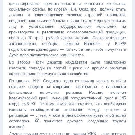
финансирования промышленности и сельского хозяйства,
социальной сферы, по словам Н.И. Осадчего, должны стать
доходы от национализации базовых отраслей экономики,
введения прогрессивной шкалы налога на доходы физических
лиц и установления государственной монополии на
производство и реализацию спиртосодержащей продукции,
всего до 10 трлн. рублей дополнительно. Соответствующие
законопроекты, сообщил Николай Иванович, у КПРФ
подготовлены давно, дело — только за тем, чтобы получить в
Думе лево-патриотическое большинство.
Во второй части дебатов кандидатам было предложено
изложить подходы их партий к решению проблем развития
сферы жилищно-коммунального хозяйства.
По мнению Н.И. Осадчего, одна из причин износа сетей и
нехватки средств на капремонт заключается в плачевном
финансовом положении регионов России, включая
Краснодарский край, имеющий государственный долг в 145
млрд. рублей. Поэтому компартия считает, что необходимо
изменить межбюджетные отношения между центром и
регионами — с тем, чтобы в распоряжении краев и областей
оставалось 60 процентов доходов, созданных трудом
жителей.
Другая причина бедственного положения ЖКХ — это переход