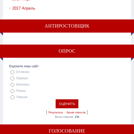
2017 Апрель
АНТИРОСТОВЩИК
ОПРОС
Оцените наш сайт
Отлично
Хорошо
Неплохо
Плохо
Ужасно
[
·
]
Результаты
Архив опросов
Всего ответов:
236
ГОЛОСОВАНИЕ