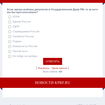
Если завтра выборы депутатов в Государтвенную Думу РФ, то за кого
вы бы проголосовали?
КПРФ
Единая Россия
ЛДПР
Справедливая Россия
Патриоты России
Родина
Коммунисты России
Против всех
Не пойду на выборы
[
·
]
Результаты
Архив опросов
Всего ответов:
433
НОВОСТИ KPRF.RU