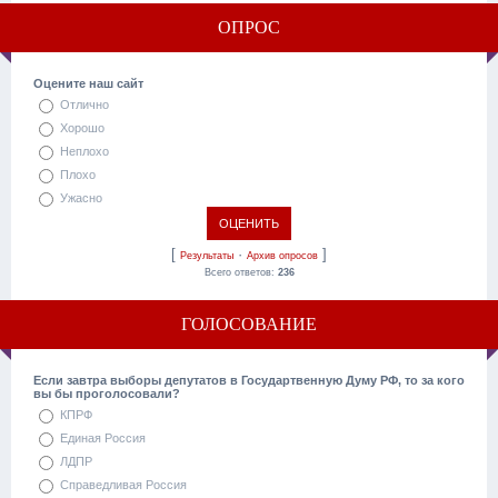
ОПРОС
Оцените наш сайт
Отлично
Хорошо
Неплохо
Плохо
Ужасно
[
·
]
Результаты
Архив опросов
Всего ответов:
236
ГОЛОСОВАНИЕ
Если завтра выборы депутатов в Государтвенную Думу РФ, то за кого
вы бы проголосовали?
КПРФ
Единая Россия
ЛДПР
Справедливая Россия