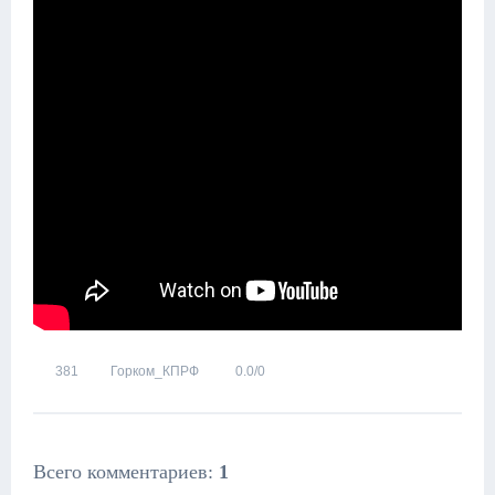
381
Горком_КПРФ
0.0
/
0
Всего комментариев
:
1