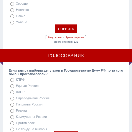
Хорошо
Неплохо
Плохо
Ужасно
[
·
]
Результаты
Архив опросов
Всего ответов:
236
ГОЛОСОВАНИЕ
Если завтра выборы депутатов в Государтвенную Думу РФ, то за кого
вы бы проголосовали?
КПРФ
Единая Россия
ЛДПР
Справедливая Россия
Патриоты России
Родина
Коммунисты России
Против всех
Не пойду на выборы