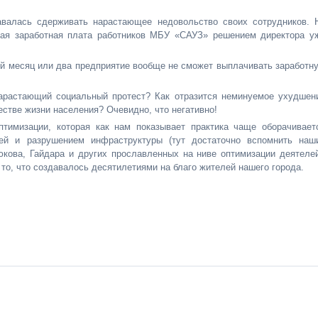
валась сдерживать нарастающее недовольство своих сотрудников. 
окая заработная плата работников МБУ «САУЗ» решением директора у
ий месяц или два предприятие вообще не сможет выплачивать заработн
арастающий социальный протест? Как отразится неминуемое ухудшен
естве жизни населения? Очевидно, что негативно!
тимизации, которая как нам показывает практика чаще оборачивает
ей и разрушением инфраструктуры (тут достаточно вспомнить наш
кова, Гайдара и других прославленных на ниве оптимизации деятелей
то, что создавалось десятилетиями на благо жителей нашего города.