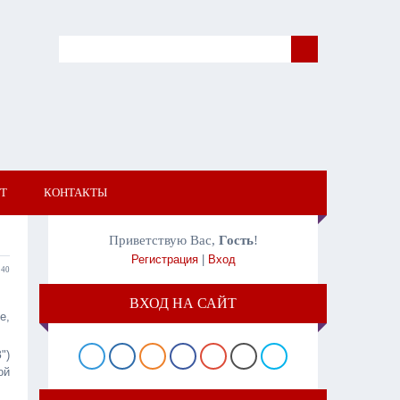
Т
КОНТАКТЫ
Приветствую Вас
,
Гость
!
Регистрация
|
Вход
:40
ВХОД НА САЙТ
е,
")
ой