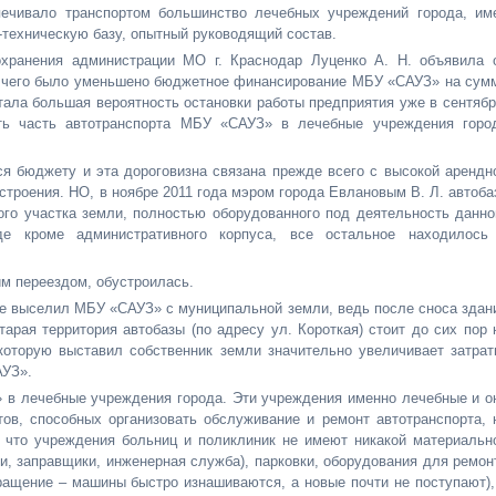
печивало транспортом большинство лечебных учреждений города, им
техническую базу, опытный руководящий состав.
охранения администрации МО г. Краснодар Луценко А. Н. объявила 
те чего было уменьшено бюджетное финансирование МБУ «САУЗ» на сум
тала большая вероятность остановки работы предприятия уже в сентябр
ть часть автотранспорта МБУ «САУЗ» в лечебные учреждения горо
ся бюджету и эта дороговизна связана прежде всего с высокой арендн
строения. НО, в ноябре 2011 года мэром города Евлановым В. Л. автоба
го участка земли, полностью оборудованного под деятельность данно
де кроме административного корпуса, все остальное находилось
им переездом, обустроилась.
ке выселил МБУ «САУЗ» с муниципальной земли, ведь после сноса здан
тарая территория автобазы (по адресу ул. Короткая) стоит до сих пор 
которую выставил собственник земли значительно увеличивает затрат
АУЗ».
 в лечебные учреждения города. Эти учреждения именно лечебные и о
ов, способных организовать обслуживание и ремонт автотранспорта, 
 что учреждения больниц и поликлиник не имеют никакой материальн
и, заправщики, инженерная служба), парковки, оборудования для ремон
ращение – машины быстро изнашиваются, а новые почти не поступают),