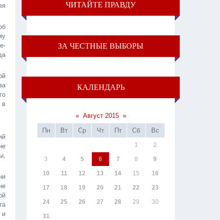
ЧИТАЙТЕ ПРАВДУ
ея
об
му
е-
ЗА ЧЕСТНЫЕ ВЫБОРЫ
да
ой
за
КАЛЕНДАРЬ
го
 в
«
Август 2015
»
Пн
Вт
Ср
Чт
Пт
Сб
Вс
ий
1
2
не
ы,
3
4
5
6
7
8
9
10
11
12
13
14
15
16
ни
не
17
18
19
20
21
22
23
ой
24
25
26
27
28
29
30
та
 и
31