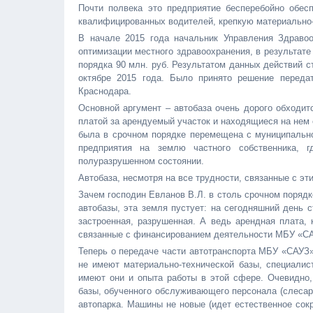
Почти полвека это предприятие бесперебойно обес
квалифицированных водителей, крепкую материально-
В начале 2015 года начальник Управления Здраво
оптимизации местного здравоохранения, в результа
порядка 90 млн. руб. Результатом данных действий с
октябре 2015 года. Было принято решение переда
Краснодара.
Основной аргумент – автобаза очень дорого обходит
платой за арендуемый участок и находящиеся на нем 
была в срочном порядке перемещена с муниципально
предприятия на землю частного собственника, г
полуразрушенном состоянии.
Автобаза, несмотря на все трудности, связанные с эт
Зачем господин Евланов В.Л. в столь срочном поряд
автобазы, эта земля пустует: на сегодняшний день с
застроенная, разрушенная. А ведь арендная плата, 
связанные с финансированием деятельности МБУ «С
Теперь о передаче части автотранспорта МБУ «САУЗ»
не имеют материально-технической базы, специалист
имеют они и опыта работы в этой сфере. Очевидно,
базы, обученного обслуживающего персонала (слесар
автопарка. Машины не новые (идет естественное сок