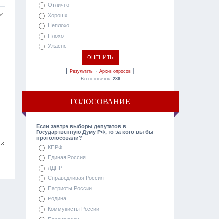
Отлично
Хорошо
Неплохо
Плохо
Ужасно
[
·
]
Результаты
Архив опросов
Всего ответов:
236
ГОЛОСОВАНИЕ
Если завтра выборы депутатов в
Государтвенную Думу РФ, то за кого вы бы
проголосовали?
КПРФ
Единая Россия
ЛДПР
Справедливая Россия
Патриоты России
Родина
Коммунисты России