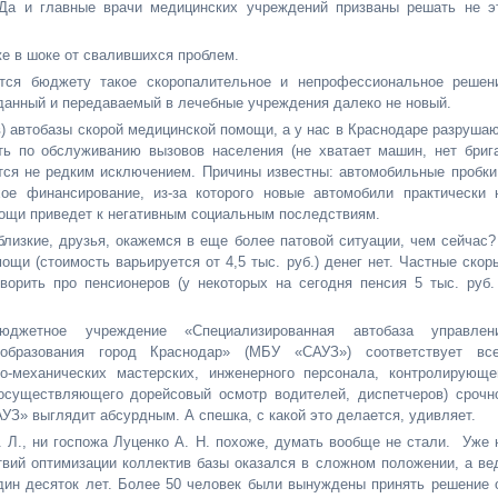
. Да и главные врачи медицинских учреждений призваны решать не э
е в шоке от свалившихся проблем.
ся бюджету такое скоропалительное и непрофессиональное решен
еданный и передаваемый в лечебные учреждения далеко не новый.
) автобазы скорой медицинской помощи, а у нас в Краснодаре разрушаю
ть по обслуживанию вызовов населения (не хватает машин, нет бриг
тся не редким исключением. Причины известны: автомобильные пробки
хое финансирование, из-за которого новые автомобили практически 
ощи приведет к негативным социальным последствиям.
близкие, друзья, окажемся в еще более патовой ситуации, чем сейчас?
щи (стоимость варьируется от 4,5 тыс. руб.) денег нет. Частные скор
ворить про пенсионеров (у некоторых на сегодня пенсия 5 тыс. руб.
джетное учреждение «Специализированная автобаза управлен
 образования город Краснодар» (МБУ «САУЗ») соответствует вс
о-механических мастерских, инженерного персонала, контролирующе
 осуществляющего дорейсовый осмотр водителей, диспетчеров) срочн
З» выглядит абсурдным. А спешка, с какой это делается, удивляет.
. Л., ни госпожа Луценко А. Н. похоже, думать вообще не стали. Уже 
вий оптимизации коллектив базы оказался в сложном положении, а ве
дин десяток лет. Более 50 человек были вынуждены принять решение 