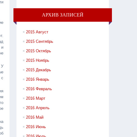
ти
АРХИВ ЗАПИСЕЙ
ие
2015 Август
т.
ад
2015 Сентябрь
 и
2015 Октябрь
не
2015 Ноябрь
 У
2015 Декабрь
ые
 с
2016 Январь
2016 Февраль
ия
ем
2016 Март
го
2016 Апрель
ое
2016 Май
на
2016 Июнь
дь
об
2016 Июль