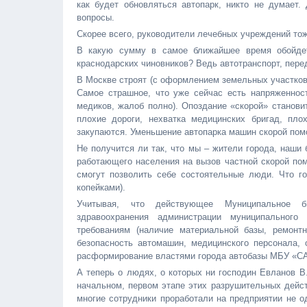
как будет обновляться автопарк, никто не думает
вопросы.
Скорее всего, руководители лечебных учреждений тож
В какую сумму в самое ближайшее время обойдет
краснодарских чиновников? Ведь автотранспорт, пер
В Москве строят (с оформлением земельных участков
Самое страшное, что уже сейчас есть напряженнос
медиков, жалоб полно). Опоздание «скорой» станови
плохие дороги, нехватка медицинских бригад, пло
закупаются. Уменьшение автопарка машин скорой пом
Не получится ли так, что мы – жители города, наши 
работающего населения на вызов частной скорой помо
смогут позволить себе состоятельные люди. Что го
копейками).
Учитывая, что действующее Муниципальное бю
здравоохранения администрации муниципального
требованиям (наличие материальной базы, ремонтн
безопасность автомашин, медицинского персонала,
расформирование властями города автобазы МБУ «САУ
А теперь о людях, о которых ни господин Евланов В
начальном, первом этапе этих разрушительных дейст
многие сотрудники проработали на предприятии не о