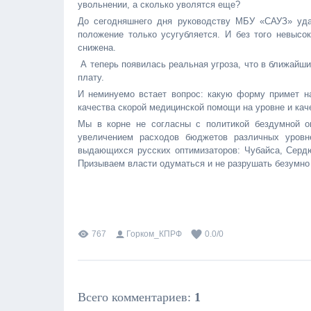
увольнении, а сколько уволятся еще?
До сегодняшнего дня руководству МБУ «САУЗ» уда
положение только усугубляется. И без того невыс
снижена.
А теперь появилась реальная угроза, что в ближайш
плату.
И неминуемо встает вопрос: какую форму примет н
качества скорой медицинской помощи на уровне и кач
Мы в корне не согласны с политикой бездумной оп
увеличением расходов бюджетов различных уровн
выдающихся русских оптимизаторов: Чубайса, Сердю
Призываем власти одуматься и не разрушать безумно 
767
Горком_КПРФ
0.0
/
0
Всего комментариев
:
1