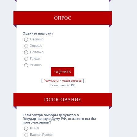
ОПРОС
Оцените наш сайт
Отлично
Хорошо
Неплохо
Плохо
Ужасно
[
·
]
Результаты
Архив опросов
Всего ответов:
190
ГОЛОСОВАНИЕ
Если завтра выборы депутатов в
Государтвенную Думу РФ, то за кого вы бы
проголосовали?
КПРФ
Единая Россия