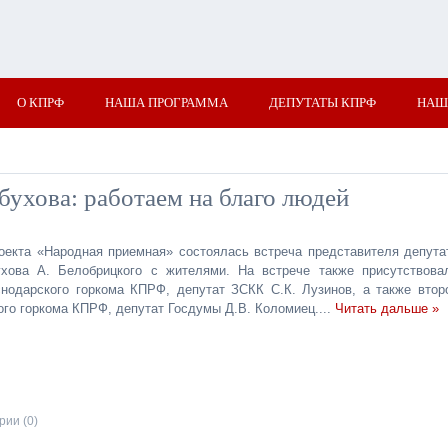
О КПРФ
НАША ПРОГРАММА
ДЕПУТАТЫ КПРФ
НАШ
бухова: работаем на благо людей
роекта «Народная приемная» состоялась встреча представителя депута
ова А. Белобрицкого с жителями. На встрече также присутствова
снодарского горкома КПРФ, депутат ЗСКК С.К. Лузинов, а также втор
ого горкома КПРФ, депутат Госдумы Д.В. Коломиец.
...
Читать дальше »
ии (0)